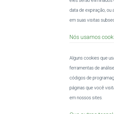
eles serão eliminados 
data de expiração, ou 
em suas visitas subse
Nós usamos cookie
Alguns cookies que u
ferramentas de anális
códigos de programaçã
páginas que você visi
em nossos sites.