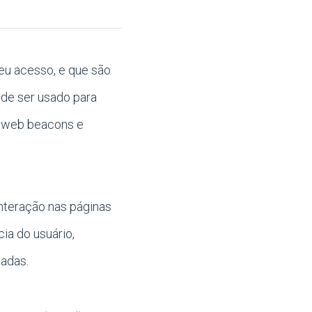
eu acesso, e que são
ode ser usado para
s, web beacons e
interação nas páginas
ia do usuário,
çadas.