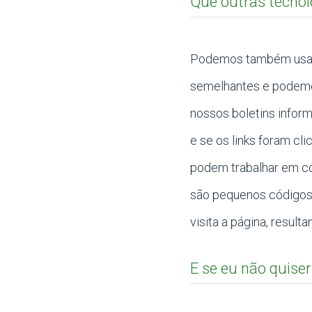
Que outras tecnol
Podemos também usar w
semelhantes e podemos
nossos boletins inform
e se os links foram c
podem trabalhar em co
são pequenos códigos 
visita a página, resu
E se eu não quiser