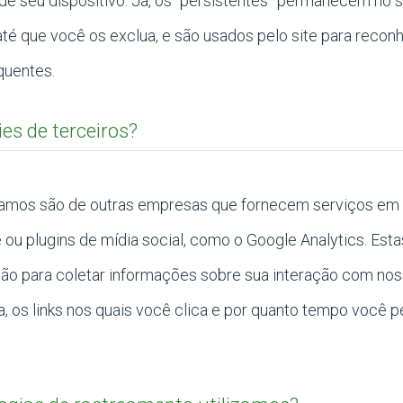
de seu dispositivo. Já, os “persistentes” permanecem no s
até que você os exclua, e são usados pelo site para recon
quentes.
s de terceiros?
samos são de outras empresas que fornecem serviços em 
e ou plugins de mídia social, como o Google Analytics. Es
o para coletar informações sobre sua interação com nos
ta, os links nos quais você clica e por quanto tempo voc